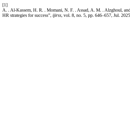
[1]
A. . Al-Kassem, H. R. . Momani, N. F. . Assad, A. M. . Alzghoul, an
HR strategies for success”,
ijirss
, vol. 8, no. 5, pp. 646–657, Jul. 2025